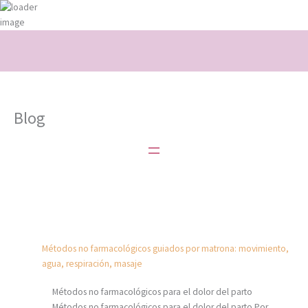
Ir
al
contenido
Blog
Métodos no farmacológicos guiados por matrona: movimiento,
agua, respiración, masaje
Métodos no farmacológicos para el dolor del parto
Métodos no farmacológicos para el dolor del parto Por