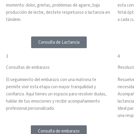
momento: dolor, grietas, problemas de agarre, baja
esta con
producción de leche, destete respetuoso o lactancia en
fetal óp
tándem.
a cada c
Consulta de Lactancia
3
4
Consultas de embarazo
Resoluci
El seguimiento del embarazo con una matrona te
Resuelve
permite vivir esta etapa con mayor tranquilidad y
necesida
confianza. Aquí tienes un espacio para resolver dudas,
Acompaña
hablar de tus emociones y recibir acompañamiento
lactanci
profesional personalizado.
Ideal pa
una resp
Consulta de embarazo