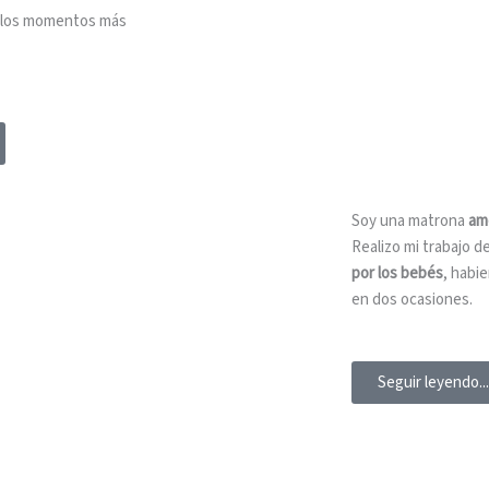
e los momentos más
Soy una matrona
am
Realizo mi trabajo 
por los bebés
, habi
en dos ocasiones.
Seguir leyendo...