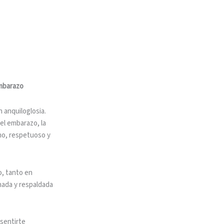
Embarazo
 anquiloglosia.
el embarazo, la
ano, respetuoso y
o, tanto en
hada y respaldada
sentirte