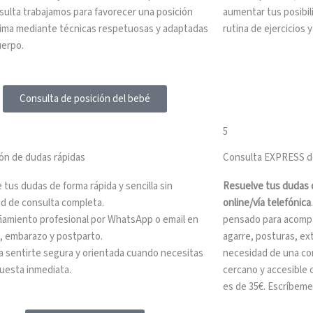
sulta trabajamos para favorecer una posición
aumentar tus posibil
tima mediante técnicas respetuosas y adaptadas
rutina de ejercicios 
uerpo.
Consulta de posición del bebé
5
ón de dudas rápidas
Consulta EXPRESS de
 tus dudas de forma rápida y sencilla sin
Resuelve tus dudas d
d de consulta completa.
online/vía telefónica
miento profesional por WhatsApp o email en
pensado para acompa
a, embarazo y postparto.
agarre, posturas, ext
ra sentirte segura y orientada cuando necesitas
necesidad de una co
uesta inmediata.
cercano y accesible 
es de 35€. Escríbeme