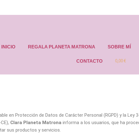
INICIO
REGALA PLANETA MATRONA
SOBRE MÍ
0,00 €
CONTACTO
able en Protección de Datos de Carácter Personal (RGPD) y la Ley 34/
-CE),
Clara Planeta Matrona
informa a los usuarios, que ha proced
itar sus productos y servicios.