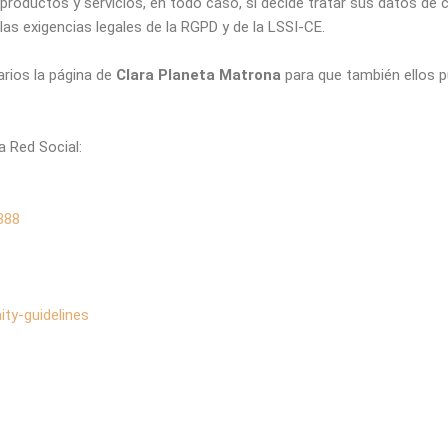
us productos y servicios, en todo caso, si decide tratar sus datos de
as exigencias legales de la RGPD y de la LSSI-CE.
rios la página de
Clara Planeta Matrona
para que también ellos p
a Red Social:
388
ty-guidelines