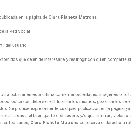
 publicada en la página de
Clara Planeta Matrona
.
de la Red Social.
il del usuario.
ontenidos que dejen de interesarle y restringir con quién comparte s
 podrá publicar en ésta última comentarios, enlaces, imágenes o foto
todos los casos, debe ser el titular de los mismos, gozar de los der
dos. Se prohíbe expresamente cualquier publicación en la página, ya 
oral, la ética, el buen gusto o el decoro, y/o que infrinjan, violen 
. En estos casos,
Clara Planeta Matrona
se reserva el derecho a ret