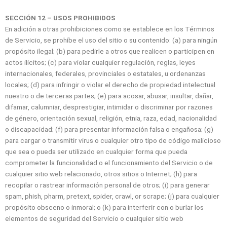
SECCIÓN 12 – USOS PROHIBIDOS
En adición a otras prohibiciones como se establece en los Términos
de Servicio, se prohíbe el uso del sitio o su contenido: (a) para ningún
propósito ilegal; (b) para pedirle a otros que realicen o participen en
actos ilícitos; (c) para violar cualquier regulación, reglas, leyes
internacionales, federales, provinciales o estatales, u ordenanzas
locales; (d) para infringir o violar el derecho de propiedad intelectual
nuestro o de terceras partes; (e) para acosar, abusar, insultar, dañar,
difamar, calumniar, desprestigiar, intimidar o discriminar por razones
de género, orientación sexual, religión, etnia, raza, edad, nacionalidad
o discapacidad; (f) para presentar información falsa o engañosa; (g)
para cargar o transmitir virus o cualquier otro tipo de código malicioso
que sea o pueda ser utilizado en cualquier forma que pueda
comprometer la funcionalidad o el funcionamiento del Servicio o de
cualquier sitio web relacionado, otros sitios o Internet; (h) para
recopilar o rastrear información personal de otros; (i) para generar
spam, phish, pharm, pretext, spider, crawl, or scrape; (j) para cualquier
propósito obsceno o inmoral; o (k) para interferir con o burlar los
elementos de seguridad del Servicio o cualquier sitio web