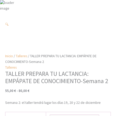
Ir
al
contenido
TALLER
Rango
PREPARA
de
🔍
TU
precios:
LACTANCIA:
desde
EMPÁPATE
55,00 €
DE
hasta
CONOCIMIENTO-
80,00 €
Semana
Inicio
/
Talleres
/ TALLER PREPARA TU LACTANCIA: EMPÁPATE DE
2
CONOCIMIENTO-Semana 2
cantidad
Talleres
TALLER PREPARA TU LACTANCIA:
EMPÁPATE DE CONOCIMIENTO-Semana 2
55,00
€
-
80,00
€
Semana 2: el taller tendrá lugar los días 19, 20 y 22 de diciembre