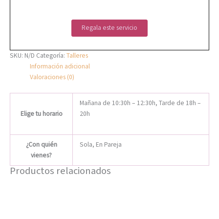
Regala este servicio
SKU:
N/D
Categoría:
Talleres
Información adicional
Valoraciones (0)
Mañana de 10:30h – 12:30h, Tarde de 18h –
Elige tu horario
20h
¿Con quién
Sola, En Pareja
vienes?
Productos relacionados
Este
producto
tiene
múltiples