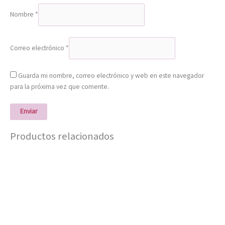
Nombre
*
Correo electrónico
*
Guarda mi nombre, correo electrónico y web en este navegador
para la próxima vez que comente.
Productos relacionados
Este
producto
tiene
múltiples
variantes.
Las
opciones
se