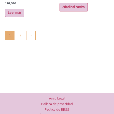
120,00
€
Añadir al carrito
Leer más
1
2
→
Aviso Legal
Política de privacidad
Política de RRSS