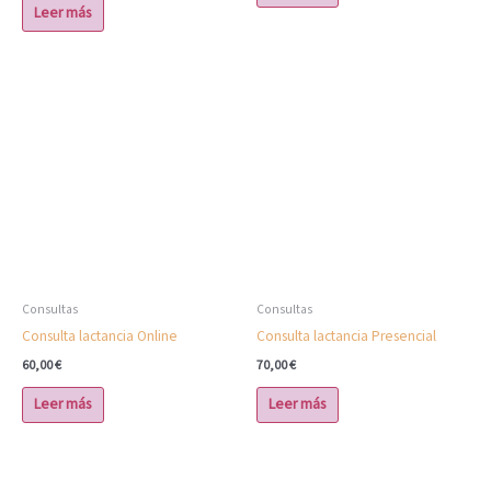
Leer más
Consultas
Consultas
Consulta lactancia Online
Consulta lactancia Presencial
60,00
€
70,00
€
Leer más
Leer más
Este