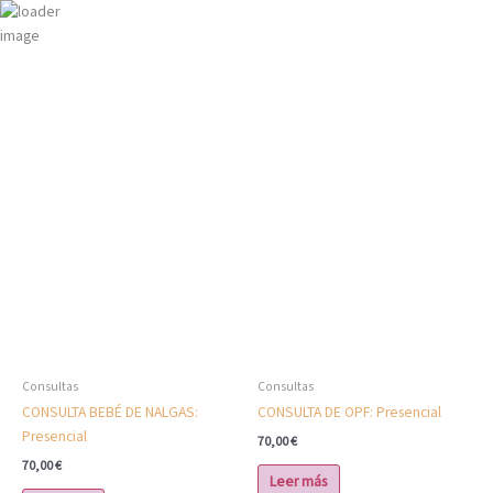
Ir
al
contenido
Consultas
Consultas
CONSULTA BEBÉ DE NALGAS:
CONSULTA DE OPF: Presencial
Presencial
70,00
€
70,00
€
Leer más