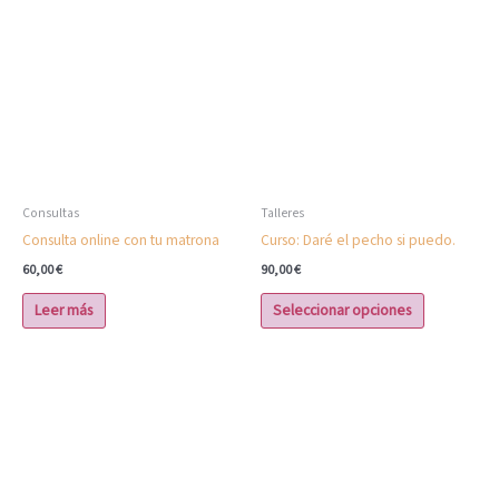
producto
tiene
múltiples
variantes.
Las
opciones
se
pueden
elegir
Consultas
Talleres
en
Consulta online con tu matrona
Curso: Daré el pecho si puedo.
la
60,00
€
90,00
€
página
de
Leer más
Seleccionar opciones
producto