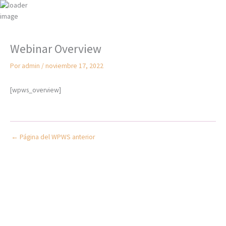
Ir
al
contenido
Webinar Overview
Por
admin
/
noviembre 17, 2022
[wpws_overview]
←
Página del WPWS anterior